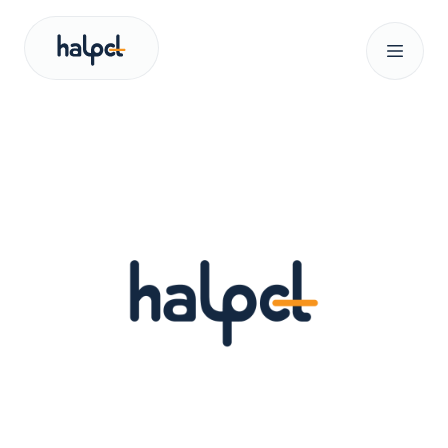
Our services
About us
News
Search for:
Let’s talk