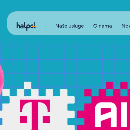
Naše usluge
O nama
Nov