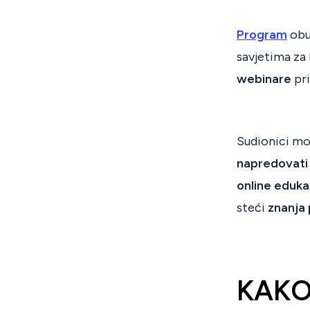
Program
obu
savjetima za 
webinare
pri
Sudionici m
napredovat
online eduka
steći
znanja 
KAK