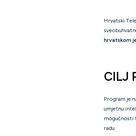
Hrvatski Tel
sveobuhvatnu
hrvatskom j
CILJ
Program je n
umjetnu intel
mogućnosti t
radu.