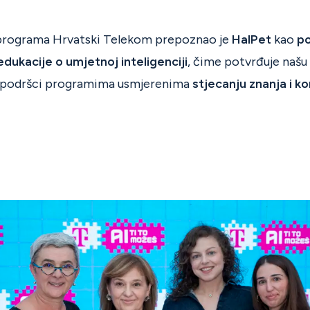
i programa Hrvatski Telekom prepoznao je
HalPet
kao
p
edukacije o umjetnoj inteligenciji
, čime potvrđuje našu
u podršci programima usmjerenima
stjecanju znanja i 