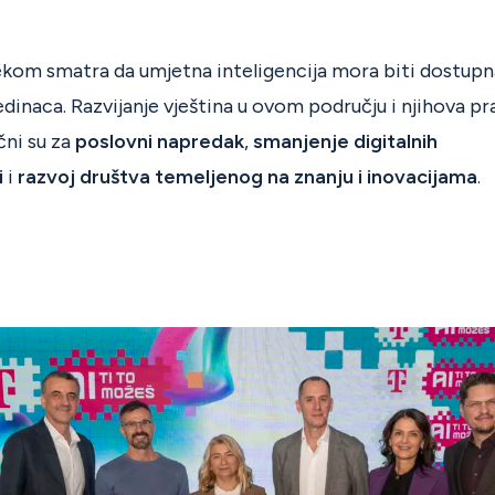
ekom smatra da umjetna inteligencija mora biti dostupn
jedinaca. Razvijanje vještina u ovom području i njihova p
čni su za
poslovni napredak
,
smanjenje digitalnih
i
i
razvoj društva temeljenog na znanju i inovacijama
.