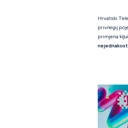
Hrvatski Tel
privilegij po
primjena klju
nejednakost