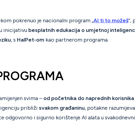
ekom pokrenuo je nacionalni program „
AI ti to možeš
“, 
 inicijativu
besplatnih edukacija o umjetnoj inteligenci
eziku
, s
HalPet-om
kao partnerom programa.
 PROGRAMA
amijenjen svima –
od početnika do naprednih korisnika
igenciju približi
svakom građaninu
, potakne razumijeva
e odgovorno i sigurno korištenje AI alata u svakodnevn