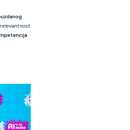
ouzdanog
 relevantnost
kompetencija