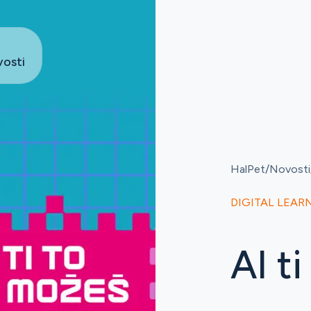
osti
HalPet
Novosti
DIGITAL LEAR
AI t