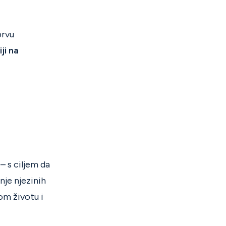
prvu
ji na
– s ciljem da
nje njezinih
om životu i