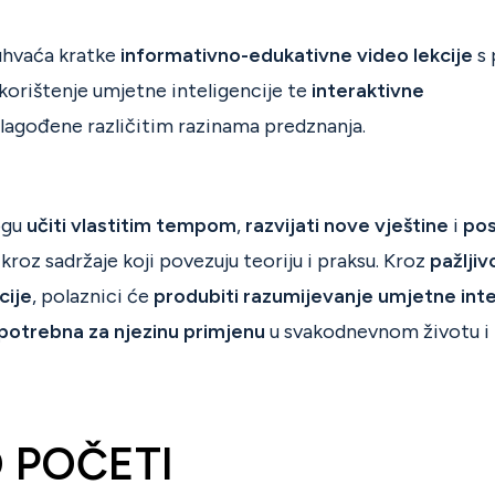
hvaća kratke
informativno-edukativne video lekcije
s 
korištenje umjetne inteligencije te
interaktivne
lagođene različitim razinama predznanja.
ogu
učiti
vlastitim tempom
,
razvijati nove vještine
i
po
i
kroz sadržaje koji povezuju teoriju i praksu. Kroz
pažljiv
cije
, polaznici će
produbiti razumijevanje umjetne inte
potrebna za njezinu primjenu
u svakodnevnom životu i 
O
POČETI