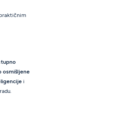
praktičnim
stupno
o osmišljene
ligencije
i
radu.