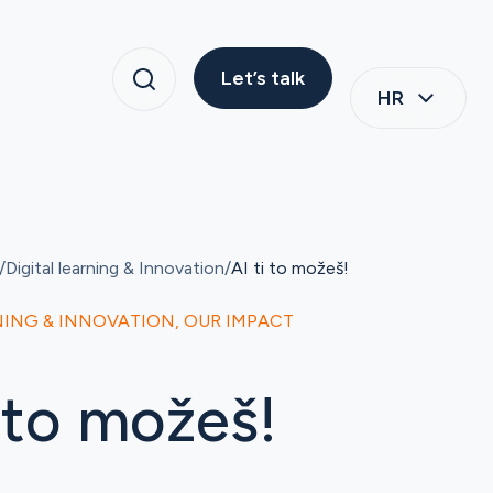
Let’s talk
HR
Digital learning & Innovation
AI ti to možeš!
NING & INNOVATION
,
OUR IMPACT
i to možeš!