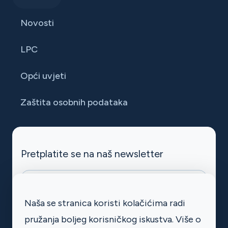
Novosti
LPC
Opći uvjeti
Zaštita osobnih podataka
Pretplatite se na naš newsletter
halpet-mc-subscribe
Naša se stranica koristi kolačićima radi
Želim se prijaviti na newsletter. Prvi
pružanja boljeg korisničkog iskustva. Više o