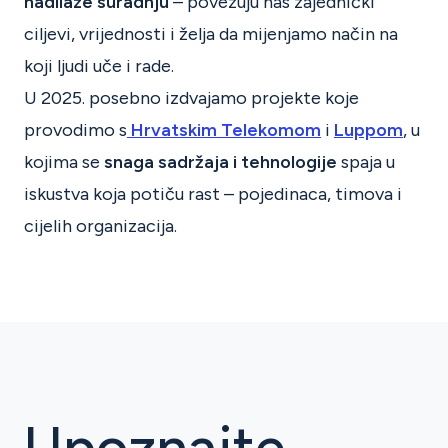
nadilaze suradnju
– povezuju nas zajednički
ciljevi, vrijednosti i želja da mijenjamo način na
koji ljudi uče i rade.
U 2025. posebno izdvajamo projekte koje
provodimo s
Hrvatskim Telekomom
i
Luppom
, u
kojima se
snaga sadržaja i tehnologije
spaja u
iskustva koja potiču rast – pojedinaca, timova i
cijelih organizacija.
Upoznajte