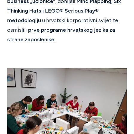
business „učionice“
, donijeli
Mind Mapping
,
Six
Thinking Hats
i
LEGO® Serious Play®
metodologiju
u hrvatski korporativni svijet te
osmislili
prve programe hrvatskog jezika za
strane zaposlenike.