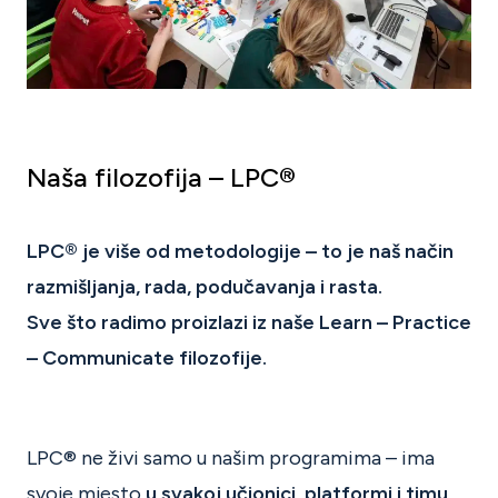
Naša filozofija – LPC
®
LPC® je više od metodologije – to je naš način
razmišljanja, rada, podučavanja i rasta.
Sve što radimo proizlazi iz naše Learn – Practice
– Communicate filozofije.
LPC® ne živi samo u našim programima – ima
svoje mjesto
u svakoj učionici, platformi i timu