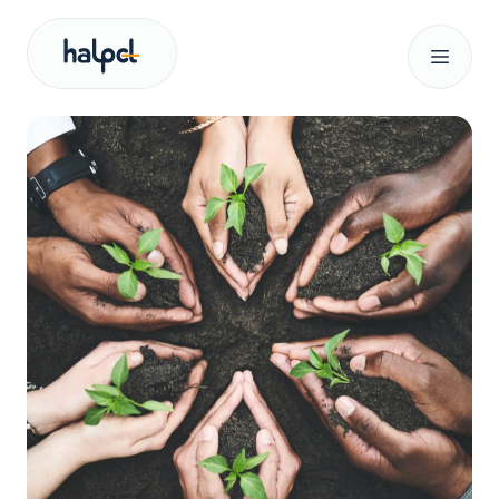
Naše usluge
O nama
Novosti
Pretraživanje za:
Let’s talk